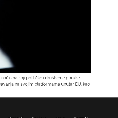
način na koji političke i društvene poruke
ašavanja na svojim platformama unutar EU, kao