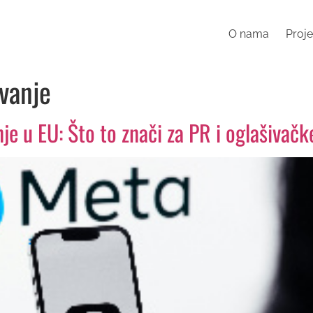
O nama
Proje
avanje
je u EU: Što to znači za PR i oglašivačk